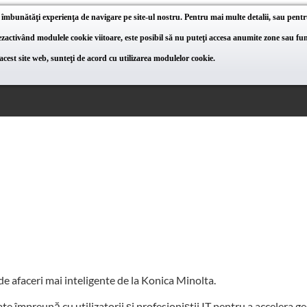
 îmbunătăţi experienţa de navigare pe site-ul nostru. Pentru mai multe detalii, sau pentr
activând modulele cookie viitoare, este posibil să nu puteţi accesa anumite zone sau func
cest site web, sunteţi de acord cu utilizarea modulelor cookie.
 afaceri mai inteligente de la Konica Minolta.
te împreună cu utilizatorii și profesioniștii IT pentru a accelera ges