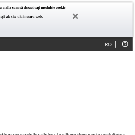
u a afla cum să dezactivaţi modulele cookie
ţii ale site-ului nostru web.
RO
tionarea sarcinilor zilnice și a elibera timp pentru activitatea