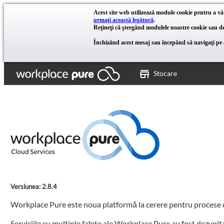
Acest site web utilizează module cookie pentru a vă
urmaţi această legătură
.
Reţineţi că ştergând modulele noastre cookie sau dez
Închizând acest mesaj sau începând să navigaţi pe a
Stocare
Versiunea: 2.8.4
Workplace Pure este noua platformă la cerere pentru procese de
Serviciile cu multiple fațete ale Workplace Pure au fost dezvolta